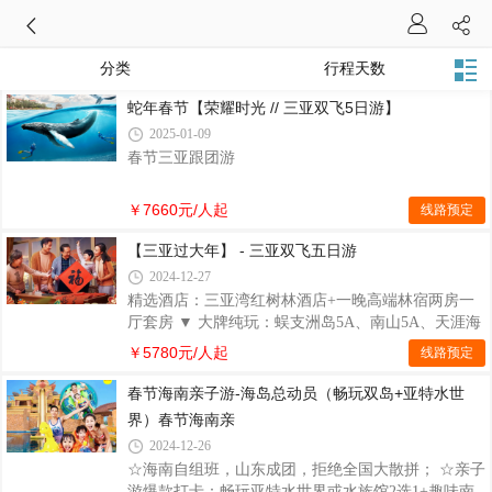
分类
行程天数
蛇年春节【荣耀时光 // 三亚双飞5日游】
2025-01-09
春节三亚跟团游
￥7660元/人起
线路预定
【三亚过大年】 - 三亚双飞五日游
2024-12-27
精选酒店：三亚湾红树林酒店+一晚高端林宿两房一
厅套房 ▼ 大牌纯玩：蜈支洲岛5A、南山5A、天涯海
角5A、享水谷热带雨林国家公园旅游度假区、后海·
￥5780元/人起
线路预定
皇后湾、玫瑰谷3A ▼ 畅快玩海：帆船出海（升帆、
压舷、掌舵）、赠送珊瑚礁潜水 ▼ 畅享美食：豪华
春节海南亲子游-海岛总动员（畅玩双岛+亚特水世
阵容、满足味蕾的“海鲜大咖餐”+黎家宴 ▼ 贴心赠
界）春节海南亲
送：新春手持烟花棒、品牌矿泉水1瓶/人/天、旅行社
2024-12-26
责任险
☆海南自组班，山东成团，拒绝全国大散拼； ☆亲子
游爆款打卡：畅玩亚特水世界或水族馆2选1+趣味南