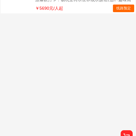
湾猴岛+3D天幕秀，乘坐亚洲最长的跨海索道，赏疍
￥5690元/人起
线路预定
家鱼排独特风光； ☆疍家港湾游：游疍家港湾、参观
疍家渔排、喂食深海大石斑鱼； ☆经典全5A景点：
5A蜈支洲岛/5A南山祈福/5A天涯海角/5A大小洞天；
☆热门网红打卡地：三亚后海/石梅湾最美滨海公路/
海大南门夜市，赞爆朋友圈！ ☆舌尖美食：酒店含自
助早餐+2大特色餐，缤纷水果宴+椰子鸡汤火锅宴；
☆精选住宿：全程精选舒适型酒店(拒绝低端旅
租）； ☆专业海南地接，甄选好评导游上团，更懂山
东人，服务有保证；