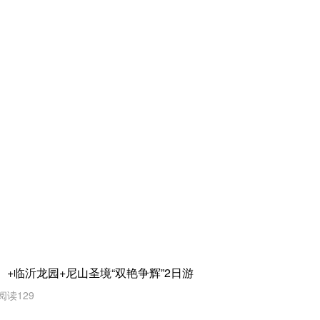
+临沂龙园+尼山圣境“双艳争辉”2日游
阅读129