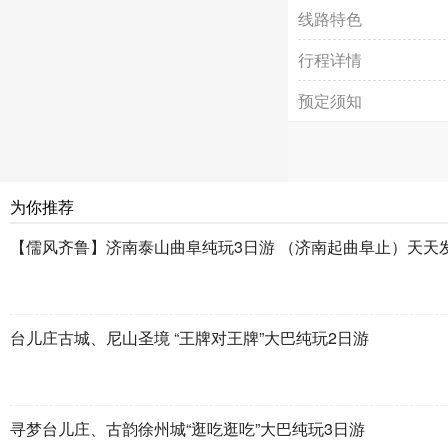
线路特色
行程详情
预定须知
为你推荐
【儒风齐鲁】济南泰山曲阜纯玩3日游 （济南起曲阜止）天天
台儿庄古城、尼山圣境 “王牌对王牌”大巴纯玩2日游
寻梦台儿庄、古韵徐州城“逛吃逛吃”大巴纯玩3日游