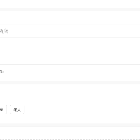
酒店
25
童
老人