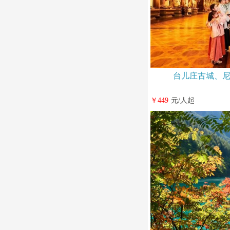
台儿庄古城、尼
￥449
元/人起