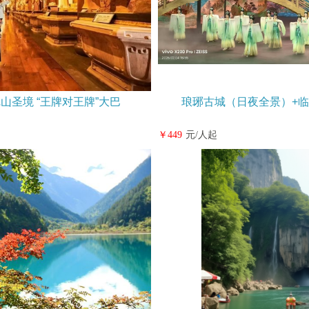
山圣境 “王牌对王牌”大巴
琅琊古城（日夜全景）+临
￥449
元/人起