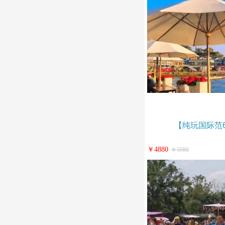
【纯玩国际范6
￥4880
￥5080