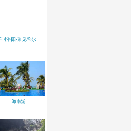
封洛阳·豫见希尔
海南游