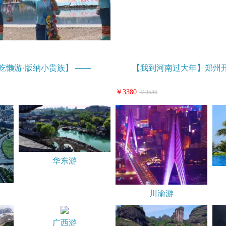
吃懒游·版纳小贵族】 ——
【我到河南过大年】郑州开
￥3380
￥3580
华东游
川渝游
广西游