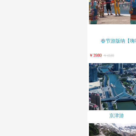
春节游版纳【嗨
￥3980
￥4180
京津游