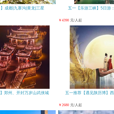
】成都|九寨沟|黄龙|三星
五一【乐游三峡】5日游：
￥4390
元/人起
】郑州、开封万岁山武侠城
五一推荐【遇见陕历博】西
￥2680
元/人起