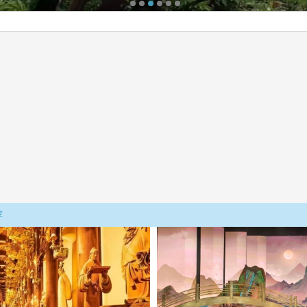
岸
·冰雪世界、雪地温泉
清望仙
山、朝鲜风情·延吉
游
 梦里徽州
、哈尔滨、漠河······
踏青游
口瀑布
荐