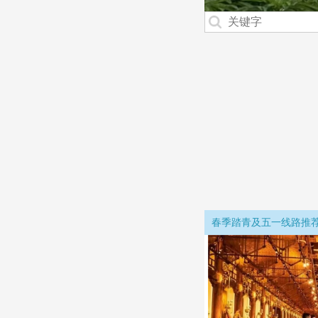
自驾游
周边
国内
会议
租车
电子
春风又绿江南
花开婺源
东北寻北
三
旅游
旅游
接待
服务
门票
冬日长白
苏杭水乡华东
迎客黄山 
雪乡、亚布力
大美新疆
春暖游齐鲁
大戏看京津
跟着悟空游山西
 远赴人间惊鸿客
五千年文化看陕西
一个让我魂牵梦绕的地方
               北京天津游
周末
平遥古城、乔家大院、大槐树
一睹中原盛世颜
西安、大唐不夜城
悬空寺、五台山、云冈石窟、壶
秦岭兵马俑、
西岳华山
革命延安、华夏始祖轩辕黄帝陵
春季踏青及五一线路推