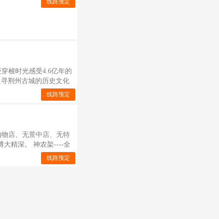
线路预定
豪华的移动五星级酒店，于
垭穿梭时光感受4.6亿年的
追寻荆州古城的历史文化
线路预定
无购物店、无景中店、无特
精深。 神农架----全
线路预定