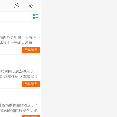
绣球/娶新娘！ ⭐️两坝一
验！ ⭐️三峡大瀑布-
瀑！
线路预定
：2025-05-13;
南-武汉住宿:火车或武汉
线路预定
升级为携程四钻酒店； “
船底确保航 行安全，按
古希 腊装饰风格，被誉