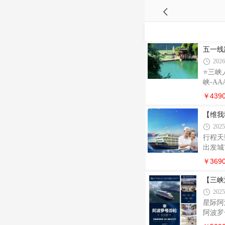
五一线
2026
⭐️三
峡-A
AAA
￥439
【维我
2025
行程天
出发城
济南乘
￥369
【三峡
2025
星际阿
阿波罗
照海洋