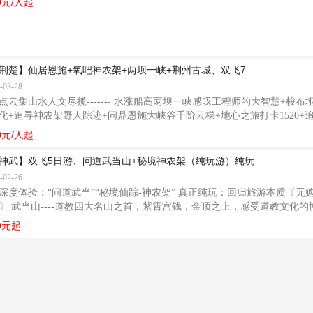
0元/人起
三峡上的“典藏珍品”。船长120米、宽19 米、净高23 米，是一艘全新 
1年4月盛大首航！ 超五星豪华游轮【星际阿波罗】
荆楚】仙居恩施+氧吧神农架+两坝一峡+荆州古城、双飞7
-03-28
点云集山水人文尽揽------- 水涨船高两坝一峡感叹工程师的大智慧+梭布
化+追寻神农架野人踪迹+问鼎恩施大峡谷千阶云梯+地心之旅打卡1520+
0元/人起
神武】双飞5日游、问道武当山+秘境神农架（纯玩游）纯玩
-02-26
深度体验：“问道武当”“秘境仙踪-神农架” 真正纯玩：回归旅游本质〔
〕 武当山----道教四大名山之首，紫霄宫钱，金顶之上，感受道教文化的博大
游，大九湖、神农架自然保护区、祭坛、天生桥、官门山美景不错过；
0元起