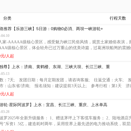
分类
行程天数
路推荐【乐游三峡】5日游：0购物0必消、两坝一峡游轮+
-04-10
峡人家-AAAAA级核心景区，感受魅力峡江民俗风情，观赏土家婚俗表演，抛
AAAA级核心景区，体会轻舟已过万重山的优美诗篇，过葛洲坝船闸的震撼体
AA级核心景区，是中国十大名瀑之一，原生态峡谷风光，体验零距离“穿”
0元/人起
独尊】上水：济南、黄鹤楼、东湖、三峡大坝、长江三峡、重
-05-13
数：7天; 发团日期：每月定期发团，请咨询客服; 往返交通：火车; 发布时间
市：山东省/济南; 报名须知：建议提前3天以上; 参考行程：第1天 济
火车硬卧赴英雄城市---【武汉】，参考车次：K1073次,18:15-次日
0元/人起
游轮·星际阿波罗】上水：宜昌、长江三峡、重庆、上水单高
-03-28
波罗2025年全新升级服务： 1、赠送茅坪上下客缆车服务； 2、陆地酒店
号”斥资1 .5亿，建造耗时两年，采用世界上最先进的电力推动系统，双层
邮轮理念设计，中庭2 部双向垂直电梯,多种房型自由选择，高端的布局和