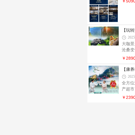
￥509
为长江
202
【玩转
2025
大咖景
沧桑变
￥289
【康养
2025
全方位
产超市
景深度
￥239