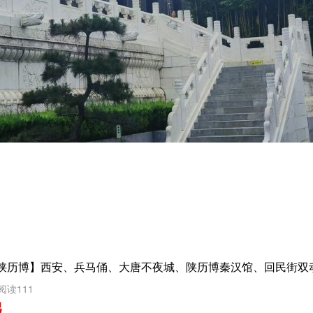
陕历博】西安、兵马俑、大唐不夜城、陕历博秦汉馆、回民街双
阅读111
起