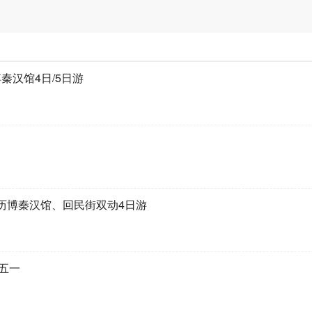
汉馆4日/5日游
历博秦汉馆、回民街双动4日游
·五一